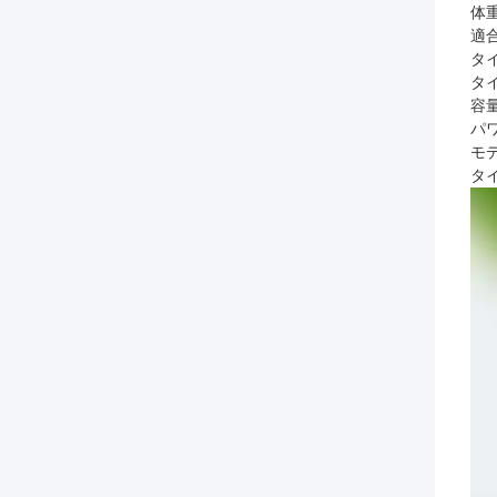
体
適
タ
タ
容
パ
モ
タ