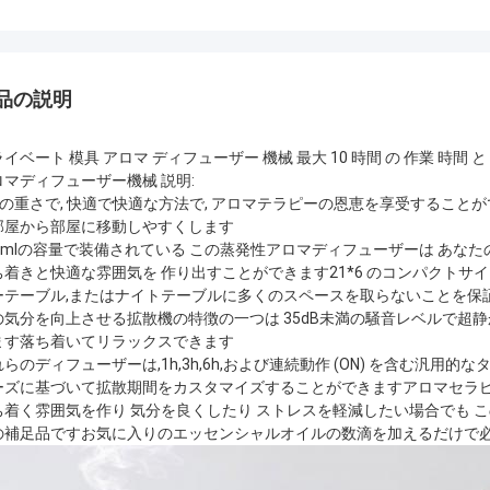
品の説明
イベート 模具 アロマ ディフューザー 機械 最大 10 時間 の 作業 時間 と 
ロマディフューザー機械 説明:
kgの重さで, 快適で快適な方法で, アロマテラピーの恩恵を享受すること
部屋から部屋に移動しやすくします
20mlの容量で装備されている この蒸発性アロマディフューザーは あな
ち着きと快適な雰囲気を 作り出すことができます21*6 のコンパクトサイズ
ーテーブル,またはナイトテーブルに多くのスペースを取らないことを保証
の気分を向上させる拡散機の特徴の一つは 35dB未満の騒音レベルで超
ます落ち着いてリラックスできます
らのディフューザーは,1h,3h,6h,および連続動作 (ON) を含む汎
ーズに基づいて拡散期間をカスタマイズすることができますアロマセラピ
ち着く雰囲気を作り 気分を良くしたり ストレスを軽減したい場合でも 
の補足品ですお気に入りのエッセンシャルオイルの数滴を加えるだけで必