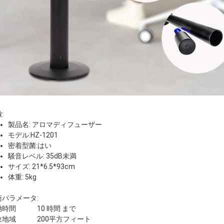
:
製品名: アロマディフューザー
モデル:HZ-1201
密着型菌:はい
騒音レベル: 35dB未満
サイズ: 21*6.5*93cm
体重: 5kg
術パラメータ:
働時間
10 時間 まで
象地域
200平方フィート