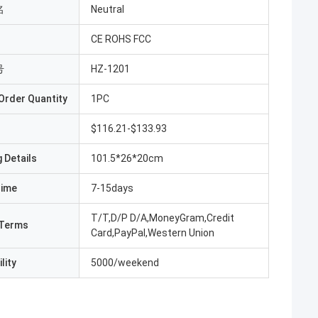
名
Neutral
CE ROHS FCC
号
HZ-1201
Order Quantity
1PC
$116.21-$133.93
 Details
101.5*26*20cm
Time
7-15days
T/T,D/P D/A,MoneyGram,Credit
Terms
Card,PayPal,Western Union
lity
5000/weekend