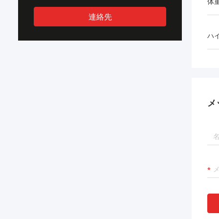
体
連絡先
ハ
メ