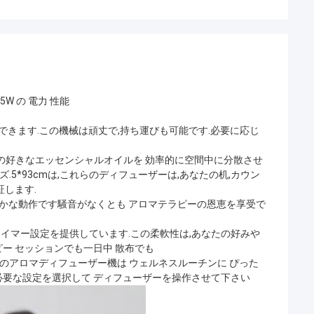
5W の 電力 性能
ができます.この機械は頑丈で,持ち運びも可能です.必要に応じ
たの好きなエッセンシャルオイルを 効率的に空間中に分散させ
.5*93cmは,これらのディフューザーは,あなたの机,カウン
します.
静かな動作です騒音がなくとも アロマテラピーの恩恵を享受で
用的なタイマー設定を提供しています.この柔軟性は,あなたの好みや
ー セッションでも一日中 散布でも
このアロマディフューザー機は ウェルネスルーチンに ぴった
要な設定を選択して ディフューザーを操作させて下さい