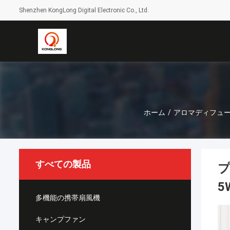
Shenzhen KongLong Digital Electronic Co., Ltd.
ホーム
/
アロマディフュ
すべての製品
プ
5
多機能の携帯扇風機
キャンプファン