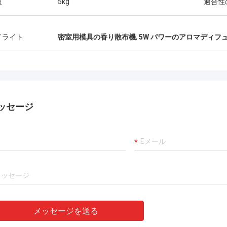
重
5kg
適合性
イライト
密室用模具の香り散布機
,
5W パワーのアロマディフ
ッセージ
メッセージを送る