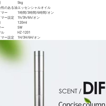
重
5kg
合性のある油
エッセンシャルオイル
イマー
1時間/3時間/6時間/オン
イマー設定
1h/3h/6h/オン
量
120ml
ワー
5W
デル
HZ-1201
イマー設定
1H/3H/6H/オン