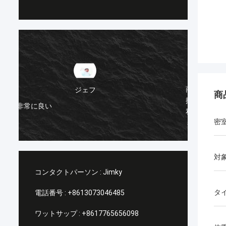
ケニー
商品の包装は優秀で 品質は非常に良い 選
商
択された輸送は迅速で 価格も優れています
非常に
私は再び取引に戻ります ありがとう,キャ
密
ミラ・カベロあなたがやったことすべての
ために.
対
コンタクトパーソン :
Jimky
タ
電話番号 :
+8613073046485
ワットサップ :
+8617765656098