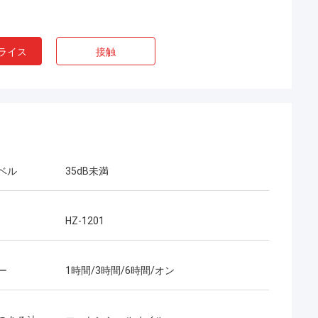
ライス
接触
は非常に良い 選
価格も優れています
ありがとう,キャ
ベル
35dB未満
ったことすべての
HZ-1201
ー
1時間/3時間/6時間/オン