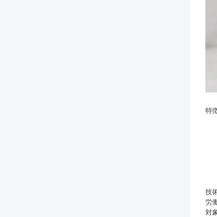
特徴
技
労
対