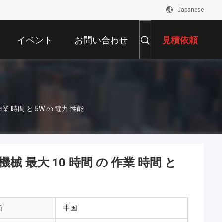
Japanese
イベント
お問い合わせ
見積依頼
 時間 と 5W の 電力 性能
 最大 10 時間 の 作業 時間 と
所
中国