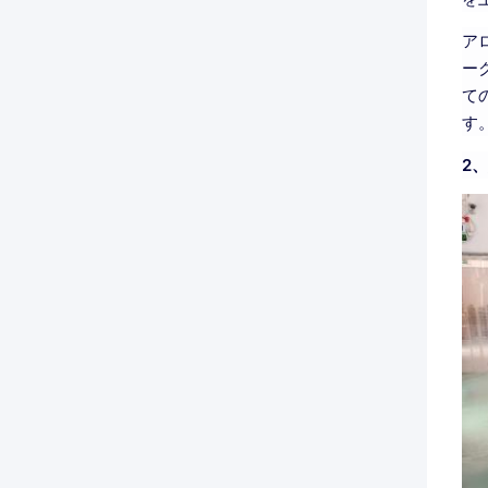
ア
ー
て
す
2、