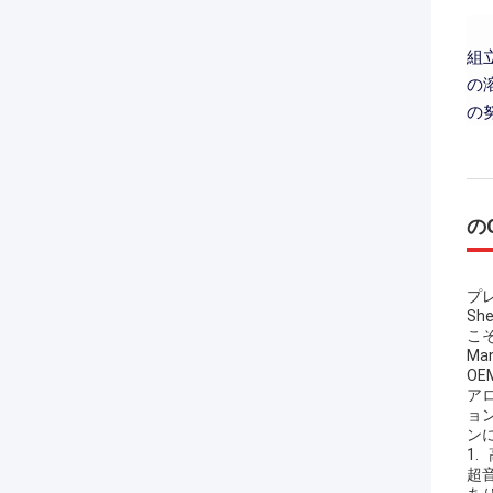
組
の
の
のO
プ
Sh
こそ
Ma
O
ア
ョ
ン
1.
超