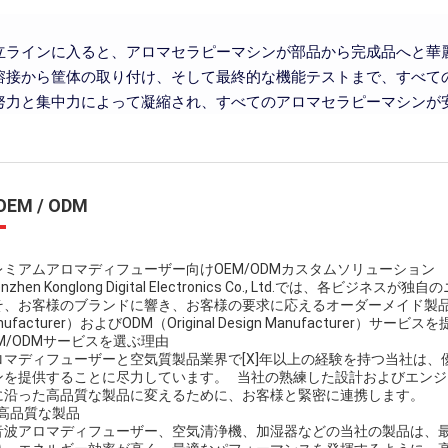
立ラインに入ると、アロマセラピーマシンが部品から完成品へと華
溶接から筐体の取り付け、そして最終的な機能テストまで、すべて
努力と集中力によって凝縮され、すべてのアロマセラピーマシンが
EM / ODM
レミアムアロマディフューザー向けOEM/ODMカスタムソリューション
enzhen Konglong Digital Electronics Co., Ltd.で
、お客様のブランドに響き、お客様の要求に応えるオーダーメイド製品を作成するた
nufacturer）およびODM（Original Design Manufacturer）サ
EM/ODMサービスを選ぶ理由
ロマディフューザーと空気質製品業界で[X]年以上の経験を持つ当社は
ンを提供することに尽力しています。 当社の熟練した設計およびエン
に沿った高品質な製品に変えるために、お客様と緊密に連携します。
 高品質な製品
音波アロマディフューザー、空気清浄機、加湿器などの当社の製品は、