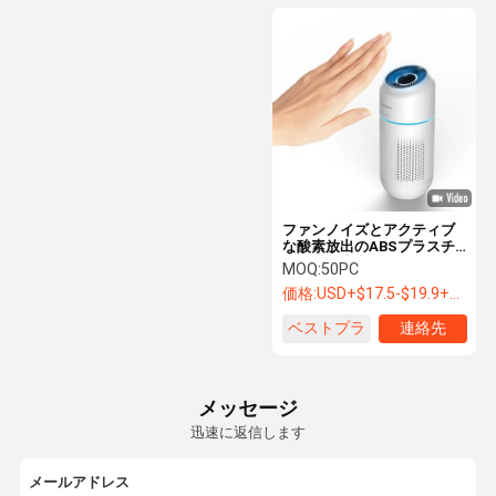
ファンノイズとアクティブ
な酸素放出のABSプラスチ
ック自動車空気浄化器
MOQ:
50PC
価格:
USD+$17.5-$19.9+pc
ベストプラ
連絡先
イス
メッセージ
迅速に返信します
メールアドレス