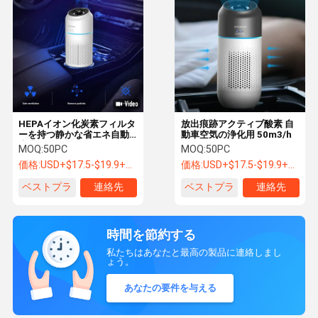
HEPAイオン化炭素フィルタ
放出痕跡アクティブ酸素 自
ーを持つ静かな省エネ自動
動車空気の浄化用 50m3/h
車空気浄化機
MOQ:
50PC
MOQ:
50PC
価格:
USD+$17.5-$19.9+PC
価格:
USD+$17.5-$19.9+PC
ベストプラ
連絡先
ベストプラ
連絡先
イス
イス
時間を節約する
私たちはあなたと最高の製品に連絡しまし
ょう。
あなたの要件を与える