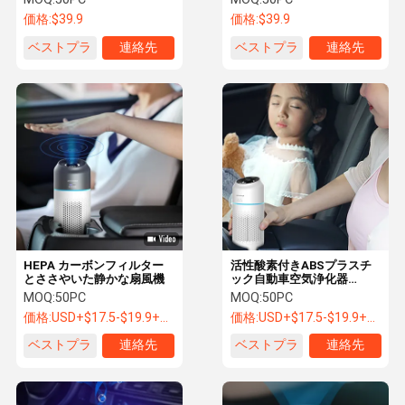
価格:
$39.9
価格:
$39.9
ベストプラ
連絡先
ベストプラ
連絡先
イス
イス
HEPA カーボンフィルター
活性酸素付きABSプラスチ
とささやいた静かな扇風機
ック自動車空気浄化器
50m3/h
MOQ:
50PC
MOQ:
50PC
価格:
USD+$17.5-$19.9+pc
価格:
USD+$17.5-$19.9+pc
ベストプラ
連絡先
ベストプラ
連絡先
イス
イス