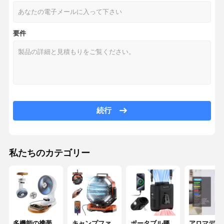
要件
続行
私たちのカテゴリー
家へ
製品
わたしたち
工場 ツアー
に つい て
多機能の携帯
キャンプファ
ポータブル腰
アロマディ