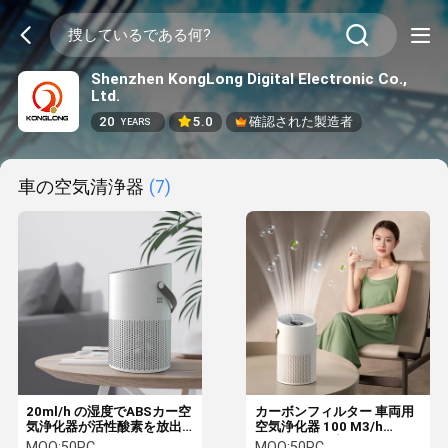
Shenzhen KongLong Digital Electronic Co.,
Ltd.
20
5.0
確認された製造者
YEARS
車の空気清浄器
(7)
20ml/h の湿度でABSカー空
カーボンフィルター 車両用
気浄化器が活性酸素を放出
空気浄化器 100 M3/h
する
20ml/H の湿度
MOQ:
50PC
MOQ:
50PC