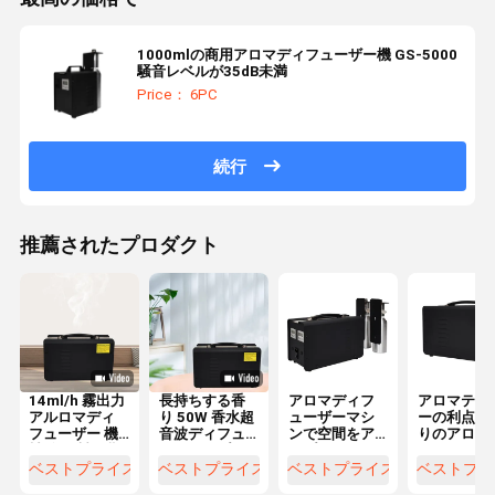
1000mlの商用アロマディフューザー機 GS-5000
騒音レベルが35dB未満
Price： 6PC
続行
推薦されたプロダクト
14ml/h 霧出力
長持ちする香
アロマディフ
アロマテラ
アルロマディ
り 50W 香水超
ューザーマシ
ーの利点を
フューザー 機
音波ディフュ
ンで空間をア
りのアロマ
械 金属製 長期
ーザー（プラ
ップグレード
ラピーのデ
霧拡散用
イベート金型
商業用 35dB以
フューザー
ベストプライス
ベストプライス
ベストプライス
ベストプラ
付き）
下の騒音レベ
体験します