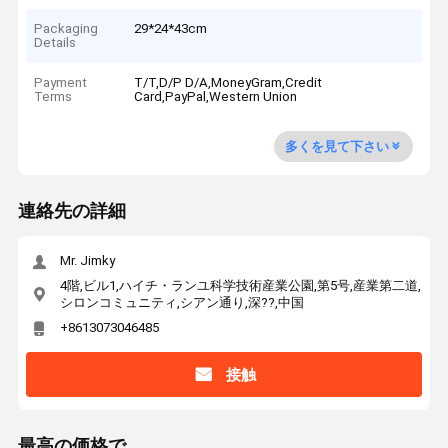
Packaging
29*24*43cm
Details
Payment
T/T,D/P D/A,MoneyGram,Credit
Terms
Card,PayPal,Western Union
多くを見て下さい
連絡先の詳細
Mr. Jimky
4階,ビル1,ハイチ・ランユ科学技術産業公園,第5号,産業第二道,
シロンコミュニティ,シアン通り,深??,中国
+8613073046485
接触
最高の価格で