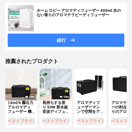
ホーム ロビー アロマディフューザー 400ml 水の
ない香りのアロマテラピーディフューザー
続行
推薦されたプロダクト
14ml/h 霧出力
長持ちする香
アロマディフ
アロマテラ
アルロマディ
り 50W 香水超
ューザーマシ
ーの利点を
フューザー 機
音波ディフュ
ンで空間をア
りのアロマ
械 金属製 長期
ーザー（プラ
ップグレード
ラピーのデ
霧拡散用
イベート金型
商業用 35dB以
フューザー
ベストプライス
ベストプライス
ベストプライス
ベストプラ
付き）
下の騒音レベ
体験します
ル 連続/断続ミ