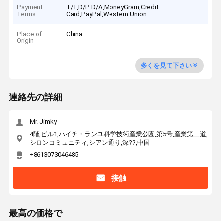
Payment
T/T,D/P D/A,MoneyGram,Credit
Terms
Card,PayPal,Western Union
Place of
China
Origin
多くを見て下さい
連絡先の詳細
Mr. Jimky
4階,ビル1,ハイチ・ランユ科学技術産業公園,第5号,産業第二道,
シロンコミュニティ,シアン通り,深??,中国
+8613073046485
接触
最高の価格で