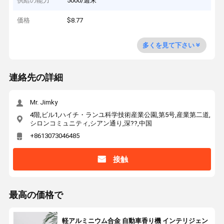
供給の能力
5000/週末
価格
$8.77
多くを見て下さい
連絡先の詳細
Mr. Jimky
4階,ビル1,ハイチ・ランユ科学技術産業公園,第5号,産業第二道,
シロンコミュニティ,シアン通り,深??,中国
+8613073046485
接触
最高の価格で
軽アルミニウム合金 自動車香り機 インテリジェン