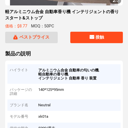
2
/
2
軽アルミニウム合金 自動車香り機 インテリジェントの香り
スタート&ストップ
価格：$8.77
MOQ：50PC
ベストプライス
接触
製品の説明
ハイライト
,
アルミニウム合金 自動車の匂いの機
,
軽自動車の香り機
インテリジェント 自動車 香り 装置
パッケージの
140*125*95mm
詳細
ブランド名
Neutral
モデル番号
xk01a