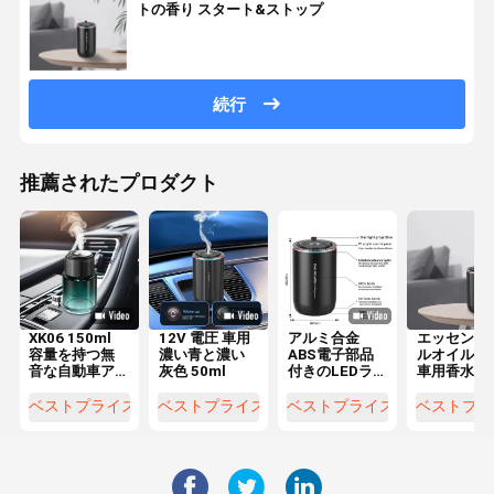
トの香り スタート&ストップ
続行
推薦されたプロダクト
XK06 150ml
12V 電圧 車用
アルミ合金
エッセンシ
容量を持つ無
濃い青と濃い
ABS電子部品
ルオイル 自
音な自動車ア
灰色 50ml
付きのLEDライ
車用香水デ
ロマテラピー
トカーアロマ
フューザー
マシン
テラピーマシ
12V Type-
ベストプライス
ベストプライス
ベストプライス
ベストプラ
ン
力源