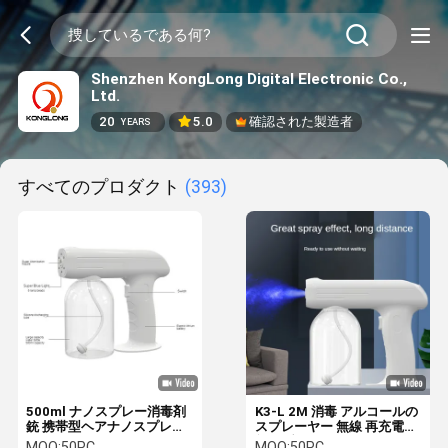
Shenzhen KongLong Digital Electronic Co.,
Ltd.
20
5.0
確認された製造者
YEARS
すべてのプロダクト
(393)
500ml ナノスプレー消毒剤
K3-L 2M 消毒 アルコールの
銃 携帯型ヘアナノスプレー
スプレーヤー 無線 再充電可
銃
能なブルーライト ナノアト
MOQ:
50PC
MOQ:
50PC