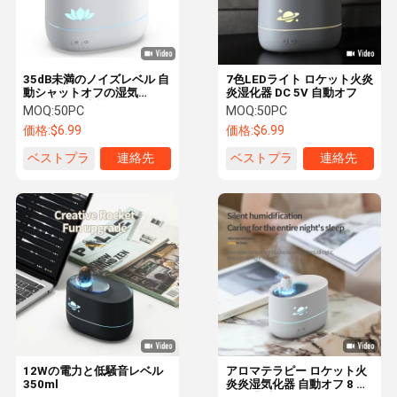
35dB未満のノイズレベル 自
7色LEDライト ロケット火炎
動シャットオフの湿気
炎湿化器 DC 5V 自動オフ
Diffuser と火災炎湿化器
MOQ:
50PC
MOQ:
50PC
価格:
$6.99
価格:
$6.99
ベストプラ
連絡先
ベストプラ
連絡先
イス
イス
家へ
製品
わたしたち
工場 ツアー
に つい て
12Wの電力と低騒音レベル
アロマテラピー ロケット火
350ml
炎炎湿気化器 自動オフ 8 時