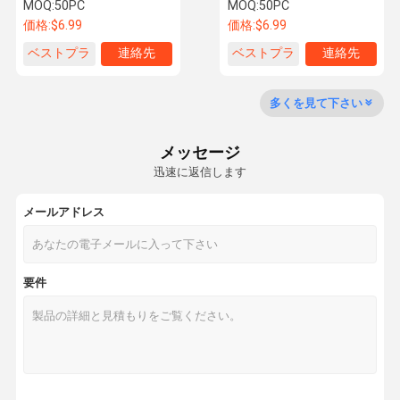
間 作業時間
MOQ:
50PC
MOQ:
50PC
価格:
$6.99
価格:
$6.99
ベストプラ
連絡先
ベストプラ
連絡先
品質管理
連絡 くださ
ニュース
事件
イス
イス
い
多くを見て下さい
メッセージ
迅速に返信します
引金 を 求め
て ください
メールアドレス
多機能の携帯扇風機
要件
キャンプファン
ポータブル腰扇風機
アロマディフューザー