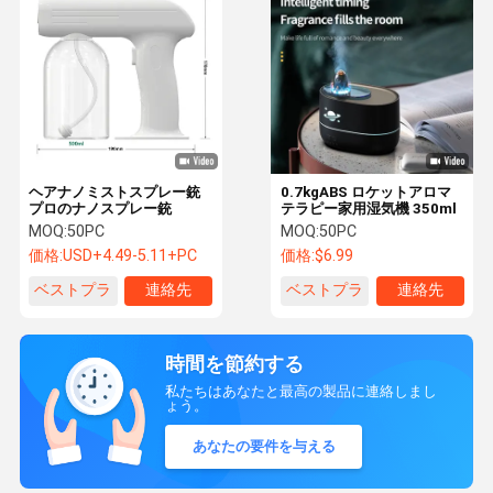
ヘアナノミストスプレー銃
0.7kgABS ロケットアロマ
プロのナノスプレー銃
テラピー家用湿気機 350ml
MOQ:
50PC
MOQ:
50PC
価格:
USD+4.49-5.11+PC
価格:
$6.99
ベストプラ
連絡先
ベストプラ
連絡先
イス
イス
時間を節約する
私たちはあなたと最高の製品に連絡しまし
ょう。
あなたの要件を与える