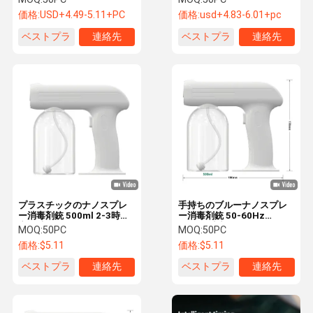
マイザー 電気スプレーガン
価格:
USD+4.49-5.11+PC
価格:
usd+4.83-6.01+pc
ベストプラ
連絡先
ベストプラ
連絡先
イス
イス
プラスチックのナノスプレ
手持ちのブルーナノスプレ
ー消毒剤銃 500ml 2-3時間
ー消毒剤銃 50-60Hz
充電時間
500ml 消毒用
MOQ:
50PC
MOQ:
50PC
価格:
$5.11
価格:
$5.11
ベストプラ
連絡先
ベストプラ
連絡先
イス
イス