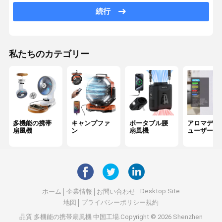
自動車用アロマテラピー機
続行
火の炎の湿気化器
ナノスプレー消毒剤銃
私たちのカテゴリー
自動石鹸ディスペンサー
家庭用空気浄化機
車の空気清浄器
多機能の携帯
キャンプファ
ポータブル腰
アロマディ
スマート歯ブラシ消毒ケース
扇風機
ン
扇風機
ューザー
香り の 精油
磁気軸キーボード
Desktop Site
ホーム
企業情報
お問い合わせ
地図
プライバシーポリシー規約
品質
多機能の携帯扇風機
中国工場.Copyright © 2026 Shenzhen