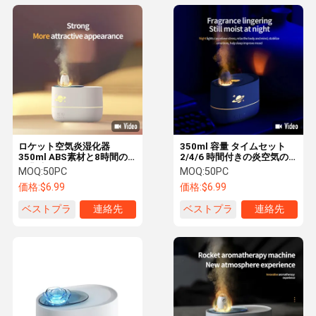
ロケット空気炎湿化器
350ml 容量 タイムセット
350ml ABS素材と8時間の
2/4/6 時間付きの炎空気の
作業時間
湿気器
MOQ:
50PC
MOQ:
50PC
価格:
$6.99
価格:
$6.99
ベストプラ
連絡先
ベストプラ
連絡先
イス
イス